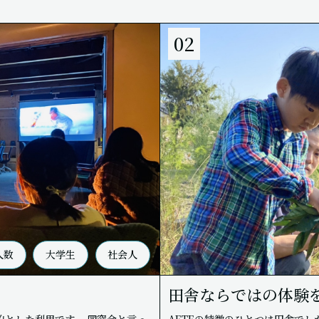
02
人数
大学生
社会人
田舎ならではの体験