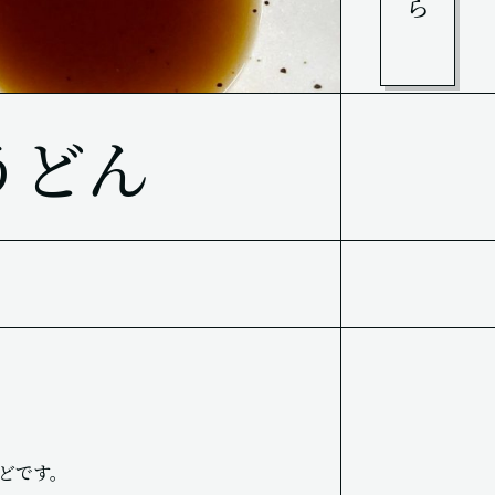
うどん
どです。