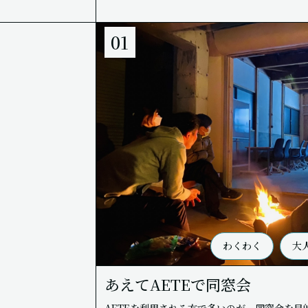
01
わくわく
大
あえてAETEで同窓会