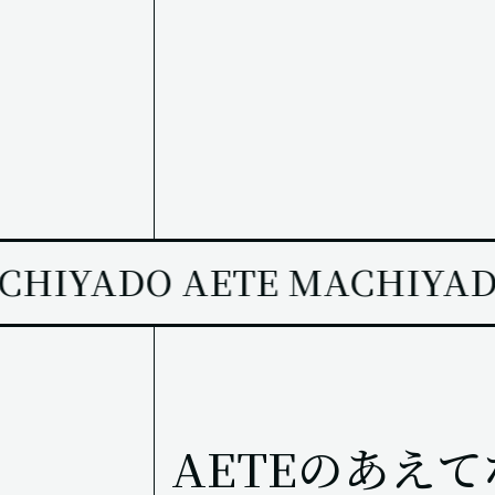
HIYADO AETE MACHIYADO
AETEのあえ