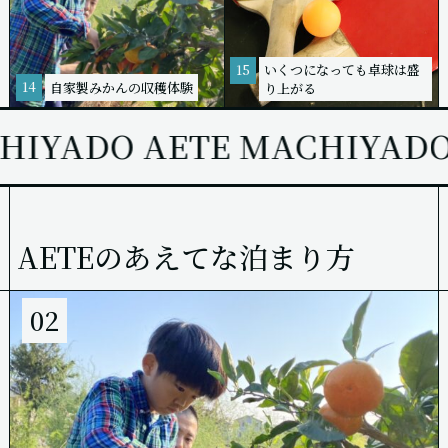
いくつになっても卓球は盛
15
14
自家製みかんの収穫体験
り上がる
IYADO AETE MACHIYADO
AETEのあえてな泊まり方
02