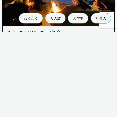
わくわく
大人数
大学生
社会人
あえてAETEで同窓会
AETEを利用される方で多いのが、同窓会を目的とした利用で
す。 同窓会と言っても、大学時代のサークル仲間や高校の時な
かの良...
詳細を確認する
宿泊予約をする
まち宿AETE