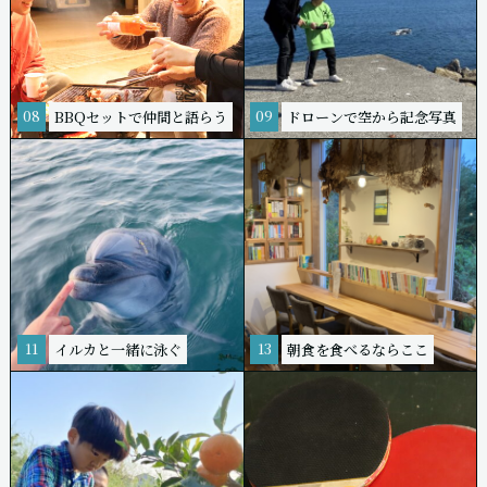
08
09
BBQセットで仲間と語らう
ドローンで空から記念写真
11
13
イルカと一緒に泳ぐ
朝食を食べるならここ