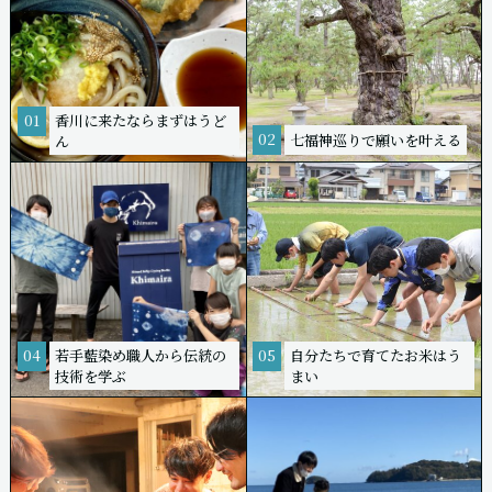
香川に来たならまずはうど
01
02
七福神巡りで願いを叶える
ん
若手藍染め職人から伝統の
自分たちで育てたお米はう
04
05
技術を学ぶ
まい