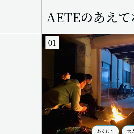
AETEのあえ
01
わくわく
大