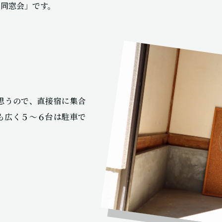
チ同窓会」です。
思うので、直接宿に集合
も広く５〜６台は駐車で