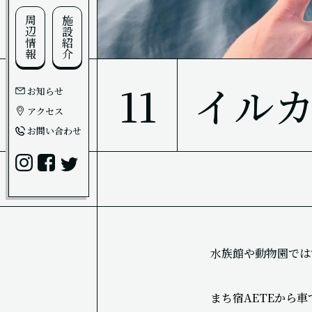
周辺情報
施設紹介
11
イル
お知らせ
アクセス
お問い合わせ
水族館や動物園では
まち宿AETEから