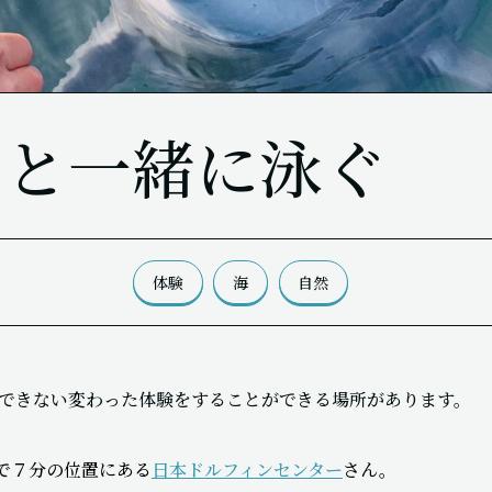
カと一緒に泳ぐ
体験
海
自然
できない変わった体験をすることができる場所があります。
車で７分の位置にある
日本ドルフィンセンター
さん。